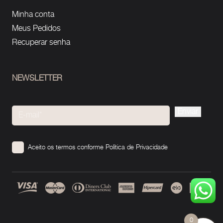
Minha conta
Meus Pedidos
Recuperar senha
NEWSLETTER
Please
leave
this
Aceito os termos conforme
Política de Privacidade
field
empty.
0