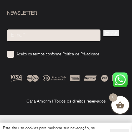
NEWSLETTER
Please
leave
this
Aceito os termos conforme
Política de Privacidade
field
empty.
0
Carla Amorim | Todos os direitos reservados
Este site usa cookies para melhorar sua navegação, se