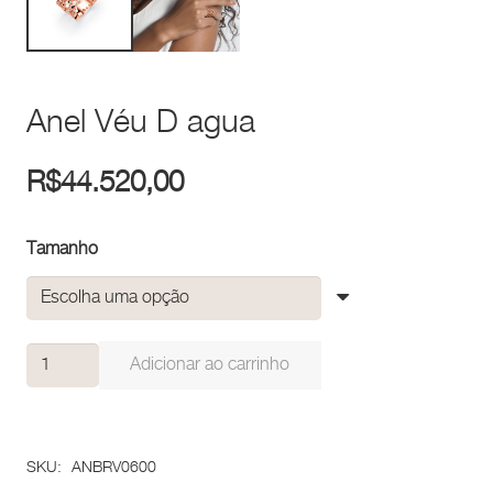
Anel Véu D agua
R$
44.520,00
Tamanho
Anel
Adicionar ao carrinho
Véu
D
agua
SKU:
ANBRV0600
quantidade