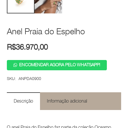
Anel Praia do Espelho
R$
36.970,00
ENCOMENDAR AGORA PELO WHATSAPP!
SKU:
ANPDA0900
Descrição
Informação adicional
O anel Praia do Espelho faz parte da coleção Oceamo.