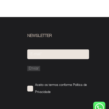
NEWSLETTER
Please
leave
this
Aceito os termos conforme
Política de
field
Privacidade
empty.