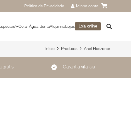
Política de Privacidade
Minha conta
Especiais
Colar Água Benta
Alquimia
Lojas
Loja online
Início
Produtos
Anel Horizonte
 grátis
Garantia vitalícia