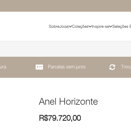
Sobre
Joias
Coleções
Inspire-se
Seleções 
ura
Parcelas sem juros
Troca
Anel Horizonte
R$
79.720,00