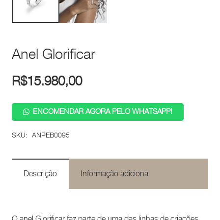
Anel Glorificar
R$
15.980,00
ENCOMENDAR AGORA PELO WHATSAPP!
SKU:
ANPEB0095
Descrição
Informação adicional
O anel Glorificar faz parte de uma das linhas de criações