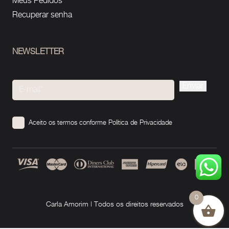
Meus Pedidos
Recuperar senha
NEWSLETTER
Please
leave
this
Aceito os termos conforme
Política de Privacidade
field
empty.
0
Carla Amorim | Todos os direitos reservados