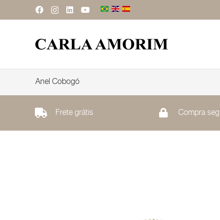
Anel Cobogó
Frete grátis
Compra seg