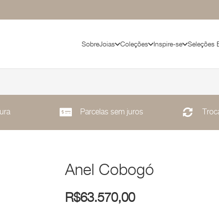
Sobre
Joias
Coleções
Inspire-se
Seleções 
ura
Parcelas sem juros
Troca
Anel Cobogó
R$
63.570,00