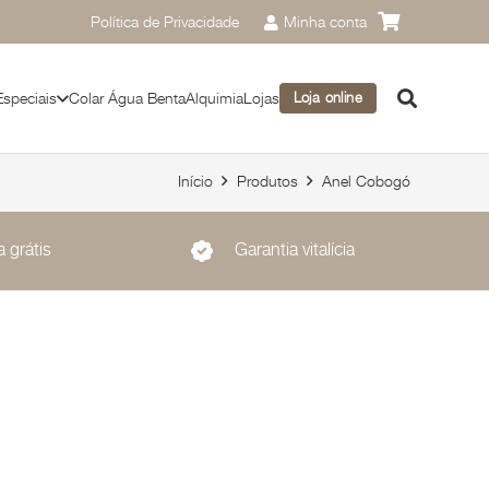
Política de Privacidade
Minha conta
Especiais
Colar Água Benta
Alquimia
Lojas
Loja online
Início
Produtos
Anel Cobogó
 grátis
Garantia vitalícia