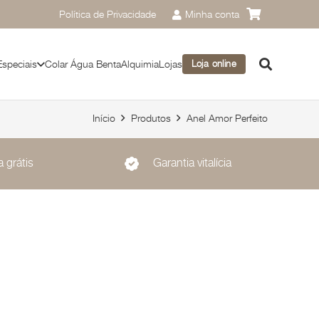
Política de Privacidade
Minha conta
Especiais
Colar Água Benta
Alquimia
Lojas
Loja online
Início
Produtos
Anel Amor Perfeito
 grátis
Garantia vitalícia