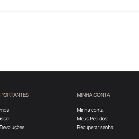
IMPORTANTES
MINHA CONTA
omos
Minha conta
osco
Meus Pedidos
 Devoluções
Recuperar senha