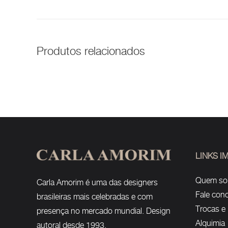
Produtos relacionados
LINKS 
Quem s
Carla Amorim é uma das designers
Fale con
brasileiras mais celebradas e com
Trocas e
presença no mercado mundial. Design
Alquimia
autoral desde 1993.