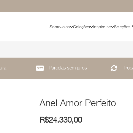
Sobre
Joias
Coleções
Inspire-se
Seleções 
ura
Parcelas sem juros
Troca
Anel Amor Perfeito
R$
24.330,00