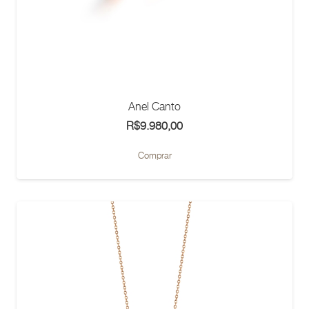
Anel Canto
R$
9.980,00
Este
Comprar
produto
tem
várias
variantes.
As
opções
podem
ser