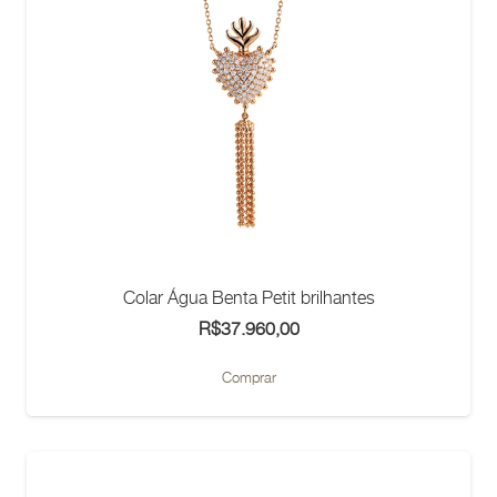
escolhidas
na
página
do
produto
Colar Água Benta Petit brilhantes
R$
37.960,00
Comprar