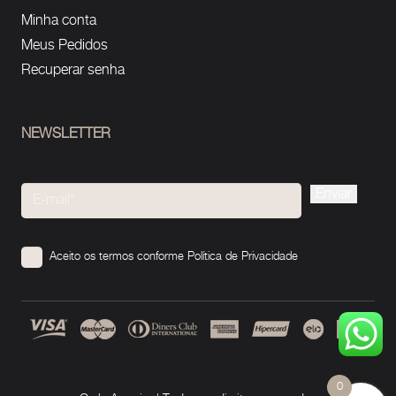
Minha conta
Meus Pedidos
Recuperar senha
NEWSLETTER
Please
leave
this
Aceito os termos conforme
Política de Privacidade
field
empty.
0