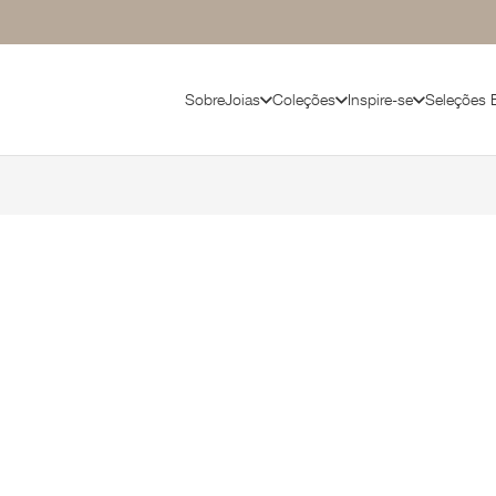
Sobre
Joias
Coleções
Inspire-se
Seleções 