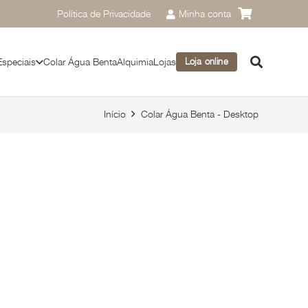
Política de Privacidade
Minha conta
Especiais
Colar Água Benta
Alquimia
Lojas
Loja online
Início
Colar Água Benta - Desktop