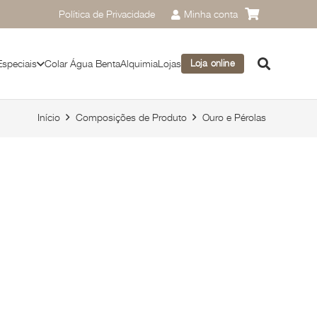
Política de Privacidade
Minha conta
Especiais
Colar Água Benta
Alquimia
Lojas
Loja online
Início
Composições de Produto
Ouro e Pérolas