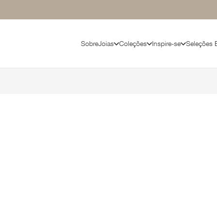
Sobre
Joias
Coleções
Inspire-se
Seleções 