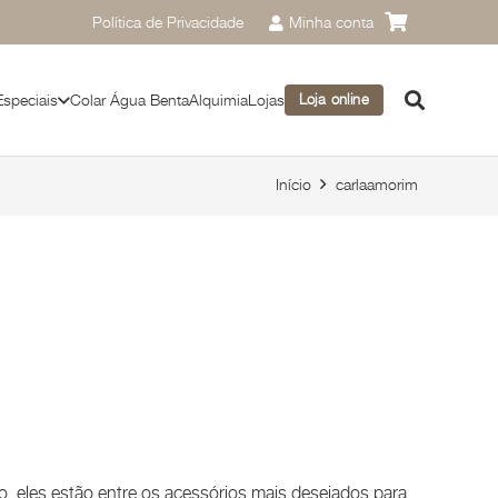
Política de Privacidade
Minha conta
Especiais
Colar Água Benta
Alquimia
Lojas
Loja online
Início
carlaamorim
, eles estão entre os acessórios mais desejados para