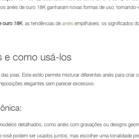
os anéis de ouro 18K ganharam novas formas de uso, tornando-se 
e ouro 18K
: as tendências de
anéis
empilháveis, os significados d
s e como usá-los
 joias. Este estilo permite misturar diferentes anéis para criar
breposições elegantes sem parecer excessivo.
ônica:
m modelos detalhados, como anéis com gravações ou designs geom
e rosê podem ser usados juntos, mas escolher uma tonalidade pr