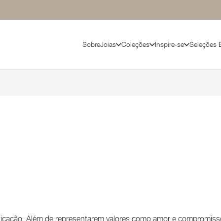
Sobre
Joias
Coleções
Inspire-se
Seleções 
sticação. Além de representarem valores como amor e compromisso