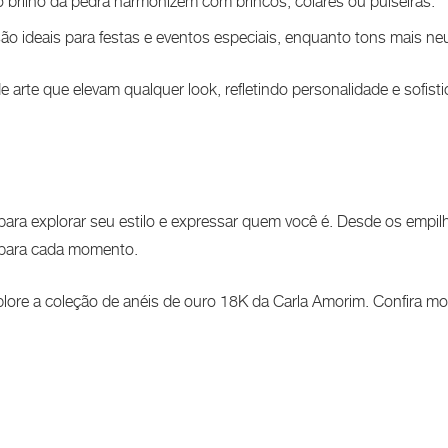
 o brilho da pedra harmonizem com brincos, colares ou pulseiras.
ão ideais para festas e eventos especiais, enquanto tons mais neut
arte que elevam qualquer look, refletindo personalidade e sofisti
para explorar seu estilo e expressar quem você é. Desde os empil
 para cada momento.
xplore a coleção de anéis de ouro 18K da Carla Amorim. Confira 