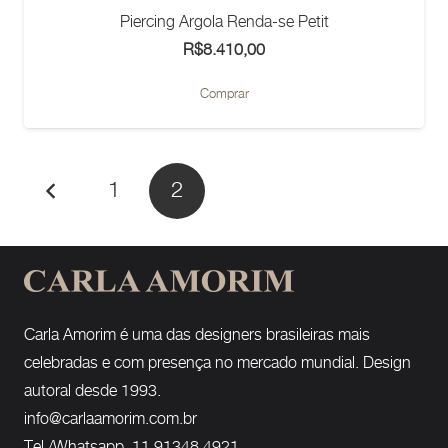
Piercing Argola Renda-se Petit
R$
8.410,00
Comprar
1
2
Carla Amorim é uma das designers brasileiras mais
celebradas e com presença no mercado mundial. Design
autoral desde 1993.
info@carlaamorim.com.br
Tel./Whatsapp 11 91348 4921