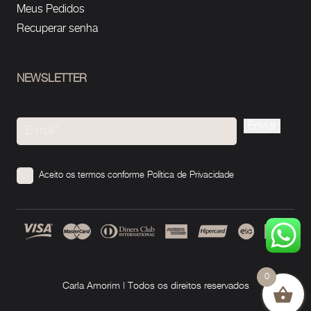
Meus Pedidos
Recuperar senha
NEWSLETTER
Please
leave
this
Aceito os termos conforme
Política de Privacidade
field
empty.
0
Carla Amorim | Todos os direitos reservados