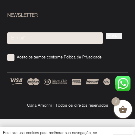
NEWSLETTER
Please
leave
this
Aceito os termos conforme
Política de Privacidade
field
empty.
0
Carla Amorim | Todos os direitos reservados
Este site usa cookies para melhorar sua navegação, se